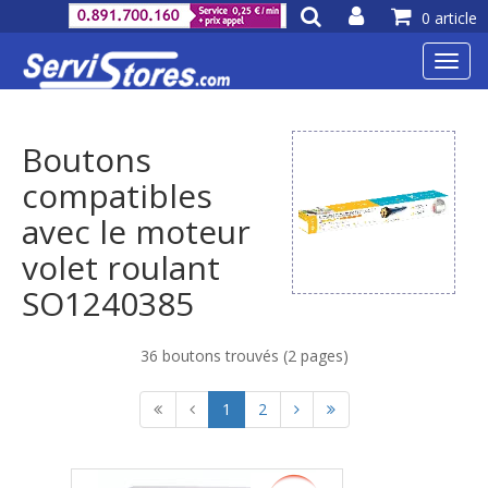
0 article
Toggl
navig
Boutons
compatibles
avec le moteur
volet roulant
SO1240385
36 boutons trouvés (2 pages)
1
2