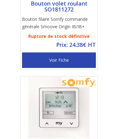
Bouton volet roulant
SO1811272
Bouton filaire Somfy commande
générale Smoove Origin IB/IB+
Rupture de stock définitive
Prix: 24.38€ HT
Voir Fiche