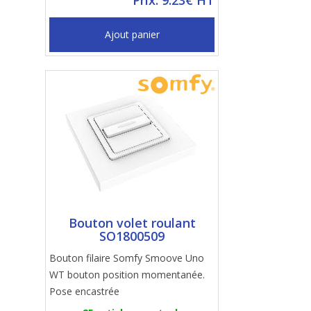
Prix: 9.23€ HT
Ajout panier
Bouton volet roulant
SO1800509
Bouton filaire Somfy Smoove Uno
WT bouton position momentanée.
Pose encastrée