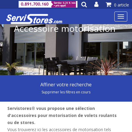
0 article
Toggl
navig
Accessoire motorisation
Affiner votre recherche
Supprimer les filtres en cours
Servistores® vous propose une sélection
d'accessoires pour motorisation de volets roulants
ou de stores.
Vous trouverez ici les accessoires de motorisation tels