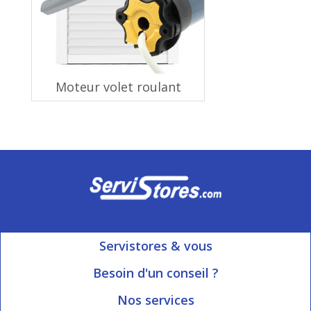
Moteur volet roulant
Servistores & vous
Mon compte
Besoin d'un conseil ?
Nous contacter
Ouvert du Lundi au Vendredi
Nos services