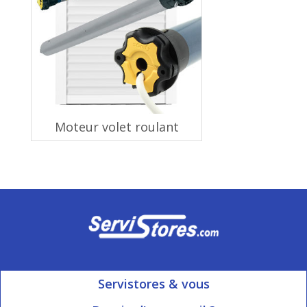
Moteur volet roulant
Servistores & vous
Mon compte