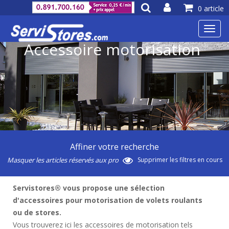
0 article
Toggl
navig
Accessoire motorisation
Affiner votre recherche
Masquer les articles réservés aux pro
Supprimer les filtres en cours
Servistores® vous propose une sélection
d'accessoires pour motorisation de volets roulants
ou de stores.
Vous trouverez ici les accessoires de motorisation tels