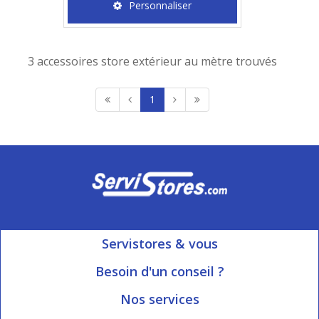
Personnaliser
3 accessoires store extérieur au mètre trouvés
1
Servistores & vous
Mon compte
Besoin d'un conseil ?
Nous contacter
Ouvert du Lundi au Vendredi
Nos services
8h15 à 12h00 | 13h30 à 16h45