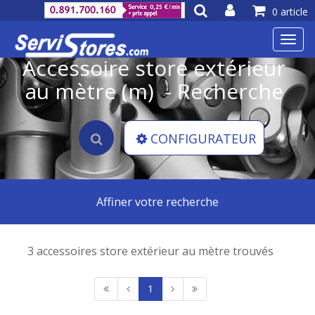
0 article
Toggl
navig
Accessoire store extérieur
au mètre (m) - Recherche
CONFIGURATEUR
Affiner votre recherche
3 accessoires store extérieur au mètre trouvés
1