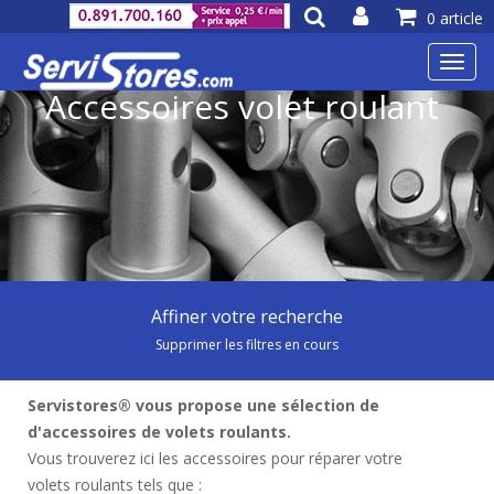
0 article
Toggl
navig
Accessoires volet roulant
Affiner votre recherche
Supprimer les filtres en cours
Servistores® vous propose une sélection de
d'accessoires de volets roulants.
Vous trouverez ici les accessoires pour réparer votre
volets roulants tels que :