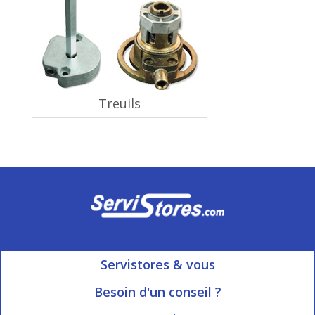
Treuils
Servistores & vous
Mon compte
Besoin d'un conseil ?
Nous contacter
Ouvert du Lundi au Vendredi