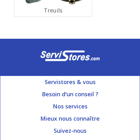
Treuils
Servistores & vous
Mon compte
Besoin d'un conseil ?
Nous contacter
Ouvert du Lundi au Vendredi
Nos services
8h15 à 12h00 | 13h30 à 16h45
Informations livraison
Mieux nous connaître
Qui sommes-nous?
Blog Servistores
Suivez-nous
Nos valeurs