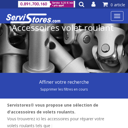
0 article
Toggl
navig
Accessoires volet roulant
Affiner votre recherche
Supprimer les filtres en cours
Servistores® vous propose une sélection de
d'accessoires de volets roulants.
Vous trouverez ici les accessoires pour réparer votre
volets roulants tels que :