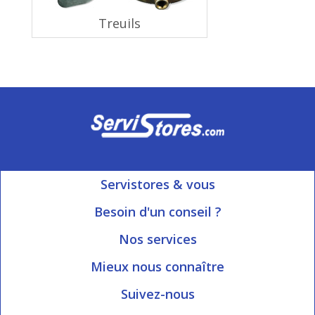
Treuils
Servistores & vous
Mon compte
Besoin d'un conseil ?
Nous contacter
Ouvert du Lundi au Vendredi
Nos services
8h15 à 12h00 | 13h30 à 16h45
Informations livraison
Mieux nous connaître
Qui sommes-nous?
Blog Servistores
Suivez-nous
Nos valeurs