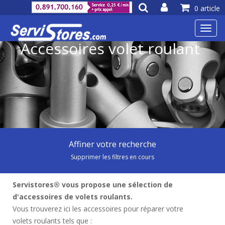
0 article
Toggl
navig
Accessoires volet roulant
Affiner votre recherche
Supprimer les filtres en cours
Servistores® vous propose une sélection de
d'accessoires de volets roulants.
Vous trouverez ici les accessoires pour réparer votre
volets roulants tels que :