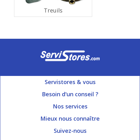
Treuils
Servistores & vous
Mon compte
Besoin d'un conseil ?
Nous contacter
Ouvert du Lundi au Vendredi
Nos services
8h15 à 12h00 | 13h30 à 16h45
Informations livraison
Mieux nous connaître
Qui sommes-nous?
Blog Servistores
Suivez-nous
Nos valeurs