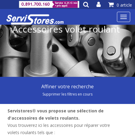
0 article
Toggl
navig
Accessoires volet roulant
Affiner votre recherche
Supprimer les filtres en cours
Servistores® vous propose une sélection de
d'accessoires de volets roulants.
Vous trouverez ici les accessoires pour réparer votre
volets roulants tels que :