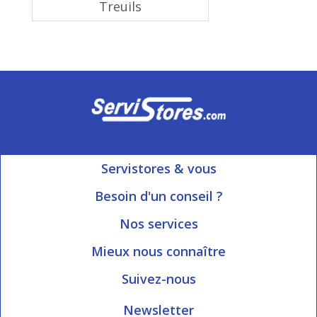
Treuils
Servistores & vous
Mon compte
Besoin d'un conseil ?
Nous contacter
Ouvert du Lundi au Vendredi
Nos services
8h15 à 12h00 | 13h30 à 16h45
Informations livraison
Mieux nous connaître
Qui sommes-nous?
Blog Servistores
Suivez-nous
Nos valeurs
Plan du site
Newsletter