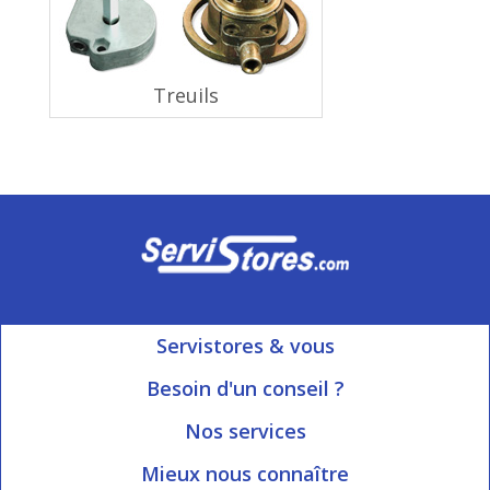
Treuils
Servistores & vous
Mon compte
Besoin d'un conseil ?
Nous contacter
Ouvert du Lundi au Vendredi
Nos services
8h15 à 12h00 | 13h30 à 16h45
Informations livraison
Mieux nous connaître