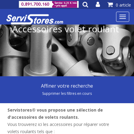
0 article
Toggl
navig
Accessoires volet roulant
Affiner votre recherche
Supprimer les filtres en cours
Servistores® vous propose une sélection de
d'accessoires de volets roulants.
Vous trouverez ici les accessoires pour réparer votre
volets roulants tels que :