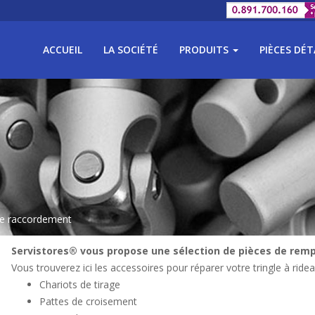
ACCUEIL
LA SOCIÉTÉ
PRODUITS
PIÈCES DÉ
de raccordement
Servistores® vous propose une sélection de pièces de remp
Vous trouverez ici les accessoires pour réparer votre tringle à ridea
Chariots de tirage
Pattes de croisement