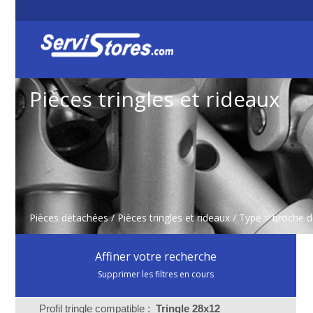
Pièces tringles et rideaux
Pièces détachées
/
Pièces tringles et rideaux
/ Type = broche 
Affiner votre recherche
Supprimer les filtres en cours
Profil tringle compatible :
Tringle 28x12