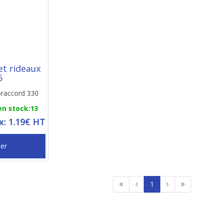
et rideaux
6
oraccord 330
en stock:13
ix: 1.19€ HT
ier
1