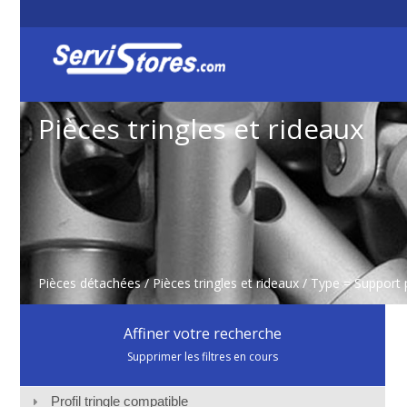
Pièces tringles et rideaux
Pièces détachées
/
Pièces tringles et rideaux
/ Type = Support 
Affiner votre recherche
Supprimer les filtres en cours
Profil tringle compatible