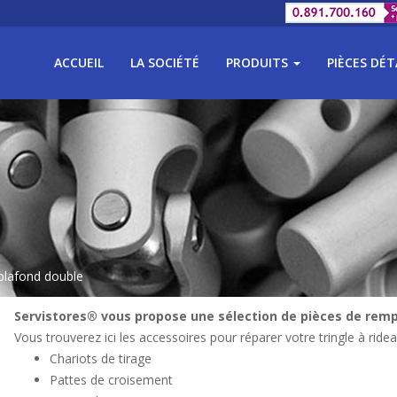
ACCUEIL
LA SOCIÉTÉ
PRODUITS
PIÈCES DÉ
plafond double
Servistores® vous propose une sélection de pièces de remp
Vous trouverez ici les accessoires pour réparer votre tringle à ridea
Chariots de tirage
Pattes de croisement