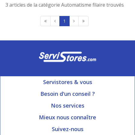
3 articles de la catégorie Automatisme filaire trouvés
1
Servistores & vous
Mon compte
Besoin d'un conseil ?
Nous contacter
Ouvert du Lundi au Vendredi
Nos services
8h15 à 12h00 | 13h30 à 16h45
Informations livraison
Mieux nous connaître
Qui sommes-nous?
Blog Servistores
Suivez-nous
Nos valeurs