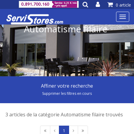
0 article
Toggl
navig
Automatisme filaire
Affiner votre recherche
Supprimer les filtres en cours
3 articles de la catégorie Automatisme filaire trouvés
1