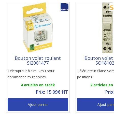
Bouton volet roulant
Bouton volet
SI2001477
SO1810
Télérupteur filaire Simu pour
Télérupteur filaire So
commande multipoints
positions
4 articles en stock
2 articles en
Prix: 15.09€ HT
Prix
Ajout panier
Ajout pan