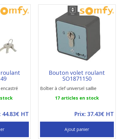
 roulant
Bouton volet roulant
149
SO1871150
l encastré
Boîtier à clef universel saillie
 stock
17 articles en stock
: 44.83€ HT
Prix: 37.43€ HT
ier
Ajout panier