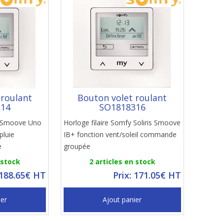
 roulant
Bouton volet roulant
314
SO1818316
s Smoove Uno
Horloge filaire Somfy Soliris Smoove
pluie
IB+ fonction vent/soleil commande
e
groupée
 stock
2 articles en stock
 188.65€ HT
Prix: 171.05€ HT
ier
Ajout panier