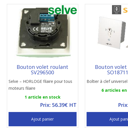
Bouton volet roulant
Bouton volet
SV296500
SO1871
Selve – HORLOGE filaire pour tous
Boîtier à clef universe
moteurs filaire
6 articles en
1 article en stock
Prix: 56.39€ HT
Prix
Ajout panier
Ajout pan