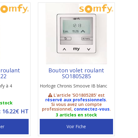
 roulant
Bouton volet roulant
222
SO1805285
mfy à 4
Horloge Chronis Smoove IB blanc
L'article 'SO1805285' est
réservé aux professionnels
.
 stock
Si vous avez un compte
professionnel,
connectez-vous
.
: 16.22€ HT
3 articles en stock
ier
Voir Fiche