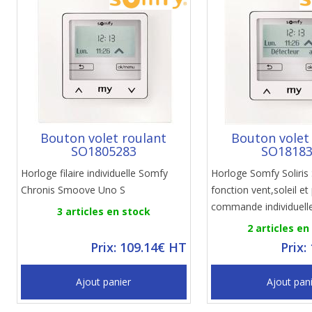
Bouton volet roulant
Bouton volet
SO1805283
SO1818
Horloge filaire individuelle Somfy
Horloge Somfy Soliri
Chronis Smoove Uno S
fonction vent,soleil et 
commande individuell
3 articles en stock
2 articles en
Prix: 109.14€ HT
Prix:
Ajout panier
Ajout pan