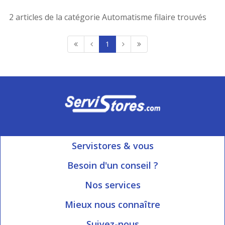
2 articles de la catégorie Automatisme filaire trouvés
1
Servistores & vous
Mon compte
Besoin d'un conseil ?
Nous contacter
Ouvert du Lundi au Vendredi
Nos services
8h15 à 12h00 | 13h30 à 16h45
Informations livraison
Mieux nous connaître
Qui sommes-nous?
Blog Servistores
Suivez-nous