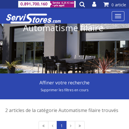
0 article
Toggl
navig
Automatisme filaire
Affiner votre recherche
Supprimer les filtres en cours
2 articles de la catégorie Automatisme filaire trouvés
1