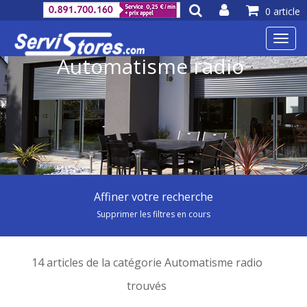
0 article
Toggl
navig
Automatisme radio
Affiner votre recherche
Supprimer les filtres en cours
14 articles de la catégorie Automatisme radio
trouvés