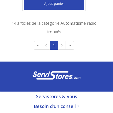
Ajout panier
14 articles de la catégorie Automatisme radio
trouvés
1
Servistores & vous
Mon compte
Besoin d'un conseil ?
Nous contacter