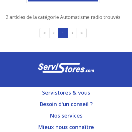
2 articles de la catégorie Automatisme radio trouvés
1
Servistores & vous
Mon compte
Besoin d'un conseil ?
Nous contacter
Ouvert du Lundi au Vendredi
Nos services
8h15 à 12h00 | 13h30 à 16h45
Informations livraison
Mieux nous connaître