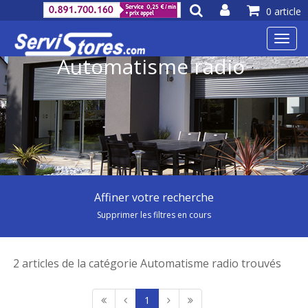
0 article
Toggl
navig
Automatisme radio
Affiner votre recherche
Supprimer les filtres en cours
2 articles de la catégorie Automatisme radio trouvés
1