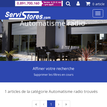
0 article
Toggl
navig
Automatisme radio
Affiner votre recherche
Supprimer les filtres en cours
1 articles de la catégorie Automatisme radio trouvés
1