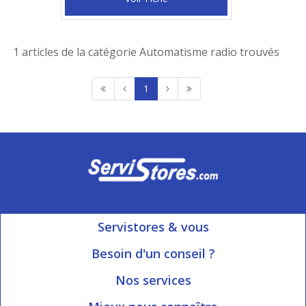
1 articles de la catégorie Automatisme radio trouvés
1
Servistores & vous
Mon compte
Besoin d'un conseil ?
Nous contacter
Ouvert du Lundi au Vendredi
Nos services
8h15 à 12h00 | 13h30 à 16h45
Informations livraison