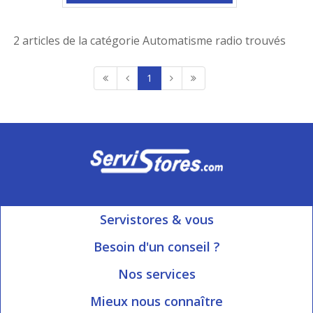
2 articles de la catégorie Automatisme radio trouvés
1
Servistores & vous
Mon compte
Besoin d'un conseil ?
Nous contacter
Ouvert du Lundi au Vendredi
Nos services
8h15 à 12h00 | 13h30 à 16h45
Informations livraison
Mieux nous connaître