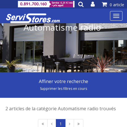
0 article
Toggl
navig
Automatisme radio
Affiner votre recherche
Supprimer les filtres en cours
2 articles de la catégorie Automatisme radio trouvés
1