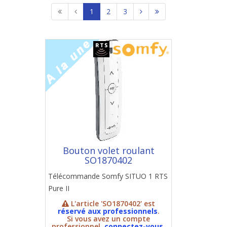
1
2
3
Bouton volet roulant
SO1870402
Télécommande Somfy SITUO 1 RTS
Pure II
L'article 'SO1870402' est
réservé aux professionnels
.
Si vous avez un compte
professionnel,
connectez-vous
.