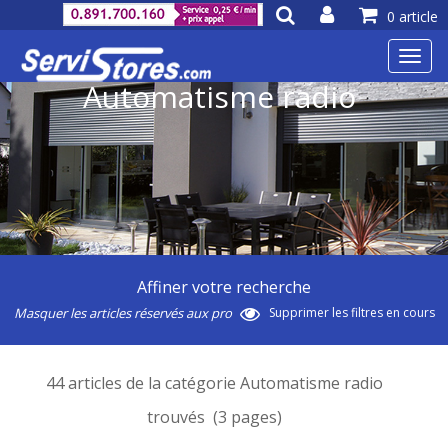
0 article
Toggl
navig
Automatisme radio
Affiner votre recherche
Masquer les articles réservés aux pro
Supprimer les filtres en cours
44 articles de la catégorie Automatisme radio
trouvés (3 pages)