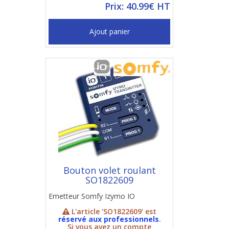
Prix: 40.99€ HT
Ajout panier
Bouton volet roulant
SO1822609
Emetteur Somfy Izymo IO
L'article 'SO1822609' est
réservé aux professionnels
.
Si vous avez un compte