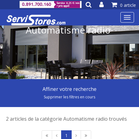
0 article
Toggl
navig
Automatisme radio
Affiner votre recherche
Supprimer les filtres en cours
2 articles de la catégorie Automatisme radio trouvés
1