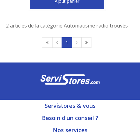
Ajout panier
2 articles de la catégorie Automatisme radio trouvés
1
Servistores & vous
Mon compte
Besoin d'un conseil ?
Nous contacter
Ouvert du Lundi au Vendredi
Nos services
8h15 à 12h00 | 13h30 à 16h45