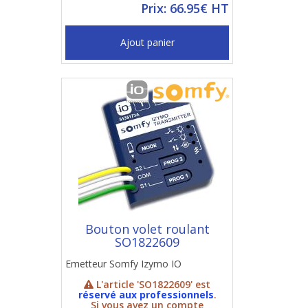
Prix: 66.95€ HT
Ajout panier
Bouton volet roulant
SO1822609
Emetteur Somfy Izymo IO
L'article 'SO1822609' est
réservé aux professionnels
.
Si vous avez un compte