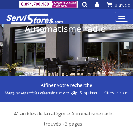
0 article
Toggl
navig
Automatisme radio
Affiner votre recherche
Masquer les articles réservés aux pro
Supprimer les filtres en cours
41 articles de la catégorie Automatisme radio
trouvés (3 pages)