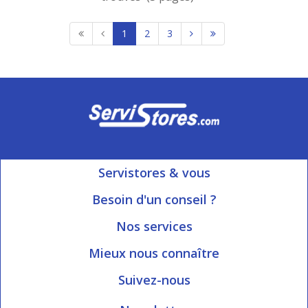
1
2
3
Servistores & vous
Mon compte
Besoin d'un conseil ?
Nous contacter
Ouvert du Lundi au Vendredi
Nos services
8h15 à 12h00 | 13h30 à 16h45
Informations livraison
Mieux nous connaître
Qui sommes-nous?
Blog Servistores
Suivez-nous
Nos valeurs
Plan du site