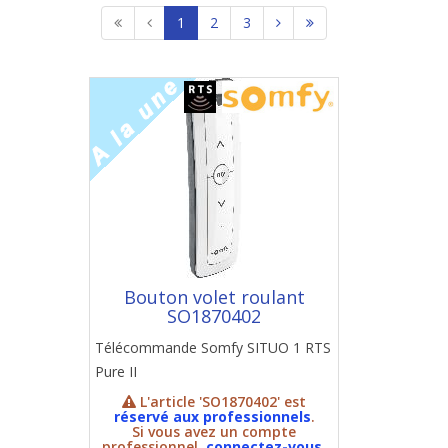
1
2
3
Bouton volet roulant
SO1870402
Télécommande Somfy SITUO 1 RTS
Pure II
L'article 'SO1870402' est
réservé aux professionnels
.
Si vous avez un compte
professionnel,
connectez-vous
.