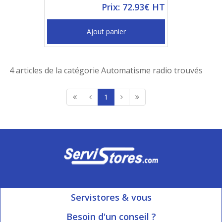
Prix: 72.93€ HT
Ajout panier
4 articles de la catégorie Automatisme radio trouvés
1
Servistores & vous
Mon compte
Besoin d'un conseil ?