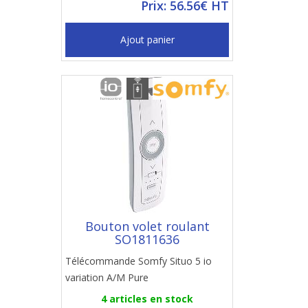
Prix: 56.56€ HT
Ajout panier
Bouton volet roulant
SO1811636
Télécommande Somfy Situo 5 io
variation A/M Pure
4 articles en stock