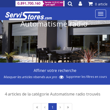
0 article
Toggl
navig
Automatisme radio
Affiner votre recherche
Masquer les articles réservés aux pro
Supprimer les filtres en cours
4 articles de la catégorie Automatisme radio trouvés
1