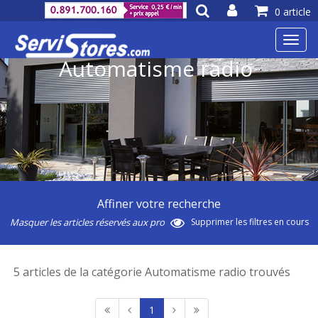
0 article
Toggl
navig
Automatisme radio
Affiner votre recherche
Masquer les articles réservés aux pro
Supprimer les filtres en cours
5 articles de la catégorie Automatisme radio trouvés
1