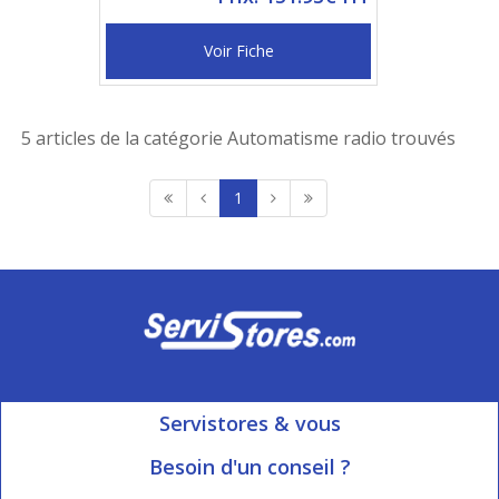
Voir Fiche
5 articles de la catégorie Automatisme radio trouvés
1
Servistores & vous
Mon compte
Besoin d'un conseil ?
Nous contacter