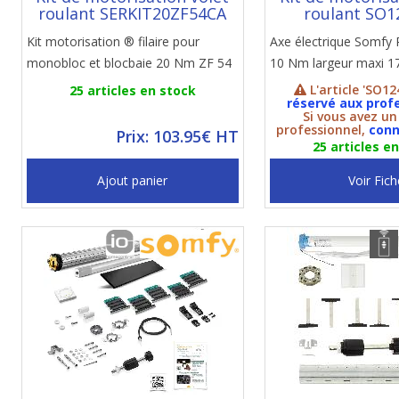
roulant SERKIT20ZF54CA
roulant SO1
Kit motorisation ® filaire pour
Axe électrique Somfy 
monobloc et blocbaie 20 Nm ZF 54
10 Nm largeur maxi 
L'article 'SO12
25 articles en stock
réservé aux prof
Si vous avez u
professionnel,
conn
Prix: 103.95€ HT
25 articles e
Ajout panier
Voir Fich