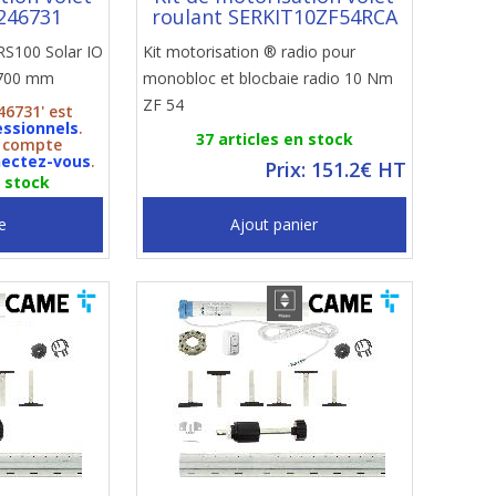
246731
roulant SERKIT10ZF54RCA
RS100 Solar IO
Kit motorisation ® radio pour
1700 mm
monobloc et blocbaie radio 10 Nm
ZF 54
46731' est
essionnels
.
37 articles en stock
n compte
ectez-vous
.
Prix: 151.2€ HT
n stock
e
Ajout panier