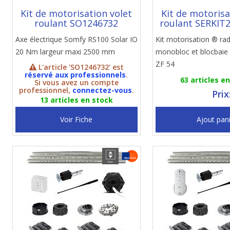
Kit de motorisation volet
Kit de motorisa
roulant SO1246732
roulant SERKIT
Axe électrique Somfy RS100 Solar IO
Kit motorisation ® ra
20 Nm largeur maxi 2500 mm
monobloc et blocbaie
ZF 54
L'article 'SO1246732' est
réservé aux professionnels
.
63 articles e
Si vous avez un compte
professionnel,
connectez-vous
.
Prix
13 articles en stock
Voir Fiche
Ajout pan