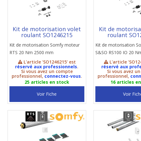
Kit de motorisation volet
Kit de motorisa
roulant SO1246215
roulant SO1
Kit de motorisation Somfy moteur
Kit de motorisation 
RTS 20 Nm 2500 mm
S&SO RS100 IO 20 N
L'article 'SO1246215' est
L'article 'SO12
réservé aux professionnels
.
réservé aux prof
Si vous avez un compte
Si vous avez u
professionnel,
connectez-vous
.
professionnel,
conn
25 articles en stock
16 articles e
Voir Fiche
Voir Fich