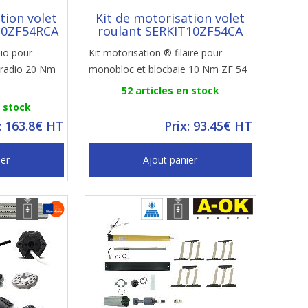
tion volet
Kit de motorisation volet
20ZF54RCA
roulant SERKIT10ZF54CA
dio pour
Kit motorisation ® filaire pour
 radio 20 Nm
monobloc et blocbaie 10 Nm ZF 54
52 articles en stock
n stock
: 163.8€ HT
Prix: 93.45€ HT
ier
Ajout panier