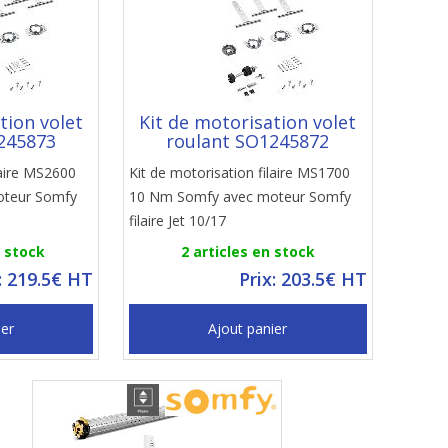
tion volet
Kit de motorisation volet
245873
roulant SO1245872
laire MS2600
Kit de motorisation filaire MS1700
oteur Somfy
10 Nm Somfy avec moteur Somfy
filaire Jet 10/17
n stock
2 articles en stock
: 219.5€ HT
Prix: 203.5€ HT
ier
Ajout panier