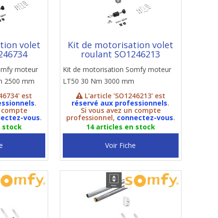
tion volet
Kit de motorisation volet
246734
roulant SO1246213
Somfy moteur
Kit de motorisation Somfy moteur
m 2500 mm
LT50 30 Nm 3000 mm
46734' est
L'article 'SO1246213' est
essionnels
.
réservé aux professionnels
.
n compte
Si vous avez un compte
ectez-vous
.
professionnel,
connectez-vous
.
n stock
14 articles en stock
e
Voir Fiche