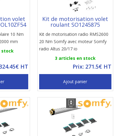
tion volet
Kit de motorisation volet
SOL10ZF54
roulant SO1245875
olaire 10 Nm
Kit de motorisation radio RMS2600
à 2000 mm
20 Nm Somfy avec moteur Somfy
radio Altus 20/17 io
n stock
3 articles en stock
 324.45€ HT
Prix: 271.5€ HT
ier
Ajout panier