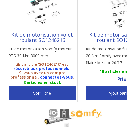
Kit de motorisation volet
Kit de motorisa
roulant SO1246216
roulant SO1
Kit de motorisation Somfy moteur
Kit de motorisation fi
RTS 30 Nm 3000 mm
20 Nm Somfy avec m
filaire Meteor 20/17
L'article 'SO1246216' est
réservé aux professionnels
.
10 articles e
Si vous avez un compte
professionnel,
connectez-vous
.
Prix
8 articles en stock
Voir Fiche
Ajout pan