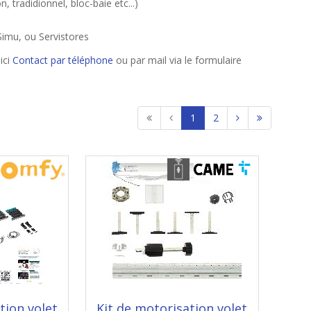
 tradidionnel, bloc-baie etc...)
Simu, ou Servistores
ici
Contact par téléphone
ou par mail via le formulaire
1
2
tion volet
Kit de motorisation volet