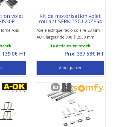
tion volet
Kit de motorisation volet
XIS30R
roulant SERKITSOL20ZF54
 Home Axis
Axe électrique radio solaire 20 Nm
AOK largeur de 800 à 2500 mm
 stock
14 articles en stock
: 139.0€ HT
Prix: 337.58€ HT
ier
Ajout panier