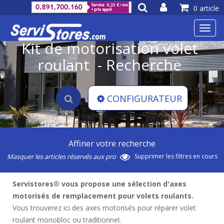
0 article
Toggl
navig
Kit de motorisation volet
roulant - Recherche
CONFIGURATEUR
Affiner votre recherche
Masquer les articles réservés aux pro
Supprimer les filtres en cours
Servistores® vous propose une sélection d'axes
motorisés de remplacement pour volets roulants.
Vous trouverez ici des axes motorisés pour réparer volet
roulant monobloc ou traditionnel.