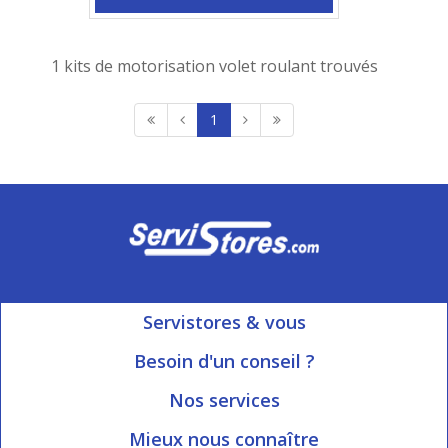
1 kits de motorisation volet roulant trouvés
1
Servistores & vous
Mon compte
Besoin d'un conseil ?
Nous contacter
Ouvert du Lundi au Vendredi
Nos services
8h15 à 12h00 | 13h30 à 16h45
Informations livraison
Mieux nous connaître