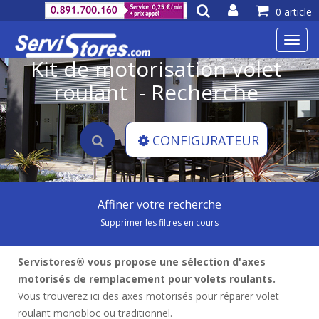
0 article
Toggl
navig
Kit de motorisation volet
roulant - Recherche
CONFIGURATEUR
Affiner votre recherche
Supprimer les filtres en cours
Servistores® vous propose une sélection d'axes
motorisés de remplacement pour volets roulants.
Vous trouverez ici des axes motorisés pour réparer volet
roulant monobloc ou traditionnel.