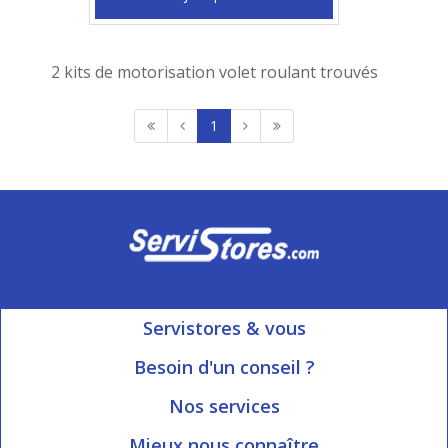
2 kits de motorisation volet roulant trouvés
1
Servistores & vous
Mon compte
Besoin d'un conseil ?
Nous contacter
Ouvert du Lundi au Vendredi
Nos services
8h15 à 12h00 | 13h30 à 16h45
Informations livraison
Mieux nous connaître