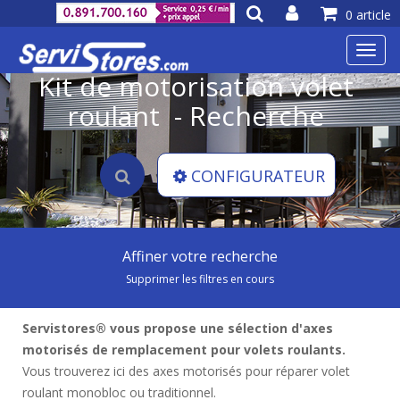
0 article
Toggl
navig
Kit de motorisation volet
roulant - Recherche
CONFIGURATEUR
Affiner votre recherche
Supprimer les filtres en cours
Servistores® vous propose une sélection d'axes
motorisés de remplacement pour volets roulants.
Vous trouverez ici des axes motorisés pour réparer volet
roulant monobloc ou traditionnel.