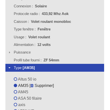
Connexion :
Solaire
Protocole radio :
433,92 Mhz Aok
Caisson :
Volet roulant monobloc
Type fenêtre :
Fenêtre
Usage :
Volet roulant
Alimentation :
12 volts
Puissance
Profil tube fourni :
ZF 54mm
Type
[AM35]
Altus 50 io
AM35 [
Supprimer
]
AM45
ASA 50 filaire
axis