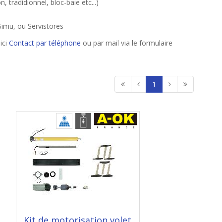
 tradidionnel, bloc-baie etc...)
Simu, ou Servistores
ici
Contact par téléphone
ou par mail via le formulaire
1
Kit de motorisation volet