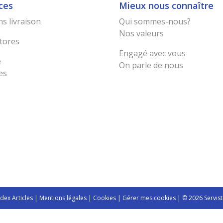
ces
Mieux nous connaître
s livraison
Qui sommes-nous?
Nos valeurs
tores
Engagé avec vous
e
On parle de nous
es
ndex Articles
|
Mentions légales
|
Cookies
|
Gérer mes cookies
| © 2026 Servist