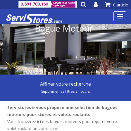
0 article
Toggl
navig
Bague Moteur
Affiner votre recherche
Supprimer les filtres en cours
Servistores® vous propose une sélection de bagues
moteurs pour stores et volets roulants.
Vous trouverez ici des bagues moteurs pour réparer votre
volet roulant ou votre store.