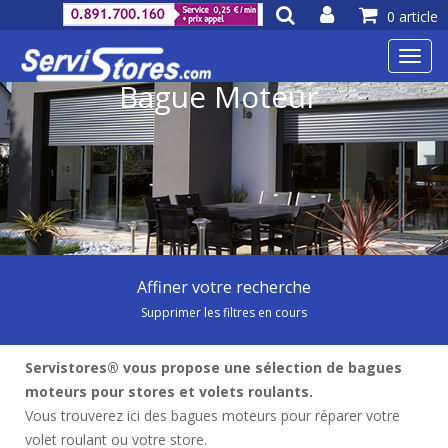
0 article
Toggl
navig
Bague Moteur
Affiner votre recherche
Supprimer les filtres en cours
Servistores® vous propose une sélection de bagues
moteurs pour stores et volets roulants.
Vous trouverez ici des bagues moteurs pour réparer votre
volet roulant ou votre store.