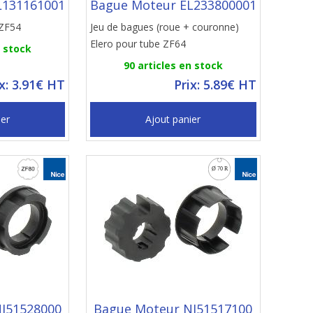
L131161001
Bague Moteur EL233800001
 ZF54
Jeu de bagues (roue + couronne)
Elero pour tube ZF64
n stock
90 articles en stock
ix: 3.91€ HT
Prix: 5.89€ HT
ier
Ajout panier
I51528000
Bague Moteur NI51517100