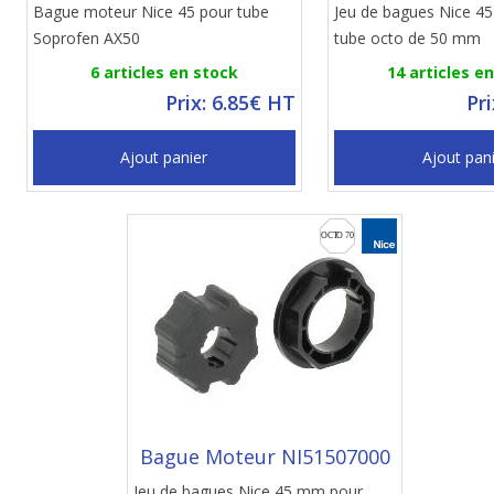
Bague moteur Nice 45 pour tube
Jeu de bagues Nice 4
Soprofen AX50
tube octo de 50 mm
6 articles en stock
14 articles e
Prix: 6.85€ HT
Pr
Ajout panier
Ajout pan
Bague Moteur NI51507000
Jeu de bagues Nice 45 mm pour