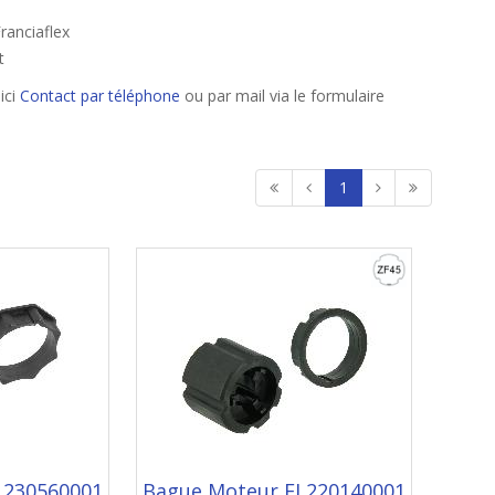
ranciaflex
t
ici
Contact par téléphone
ou par mail via le formulaire
1
L230560001
Bague Moteur EL220140001