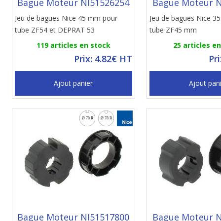
Bague Moteur NI51526254
Bague Moteur N
Jeu de bagues Nice 45 mm pour
Jeu de bagues Nice 3
tube ZF54 et DEPRAT 53
tube ZF45 mm
119 articles en stock
25 articles e
Prix: 4.82€ HT
Pr
Ajout panier
Ajout pan
Bague Moteur NI51517800
Bague Moteur N