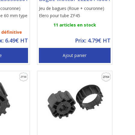
 couronne)
Jeu de bagues (Roue + couronne)
 de 60 mm type
Elero pour tube ZF45
11 articles en stock
définitive
ix: 6.49€ HT
Prix: 4.79€ HT
e
Ajout panier