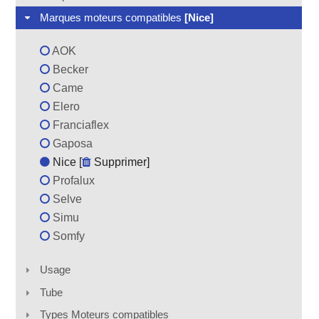
Marques moteurs compatibles
[Nice]
AOK
Becker
Came
Elero
Franciaflex
Gaposa
Nice [
Supprimer
]
Profalux
Selve
Simu
Somfy
Usage
Tube
Types Moteurs compatibles