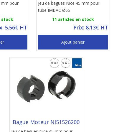
5 mm pour
Jeu de bagues Nice 45 mm pour
tube IMBAC Ø65
n stock
11 articles en stock
ix: 5.56€ HT
Prix: 8.13€ HT
ier
Ajout panier
Bague Moteur NI51526200
Jeu de bagues Nice 45 mm pour