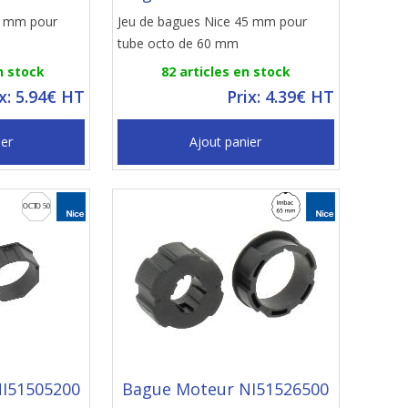
5 mm pour
Jeu de bagues Nice 45 mm pour
tube octo de 60 mm
n stock
82 articles en stock
ix: 5.94€ HT
Prix: 4.39€ HT
ier
Ajout panier
I51505200
Bague Moteur NI51526500