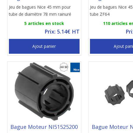
Jeu de bagues Nice 45 mm pour
Jeu de bagues Nice 4
tube de diamètre 78 mm rainuré
tube ZF64
5 articles en stock
110 articles e
Prix: 5.14€ HT
Pr
Ajout panier
Ajout pan
Bague Moteur NI51525200
Bague Moteur N