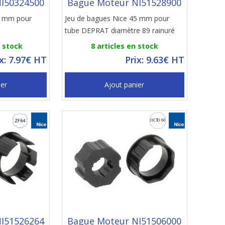
I50324500
Bague Moteur NI51528900
5 mm pour
Jeu de bagues Nice 45 mm pour
tube DEPRAT diamètre 89 rainuré
n stock
8 articles en stock
ix: 7.97€ HT
Prix: 9.63€ HT
ier
Ajout panier
I51526264
Bague Moteur NI51506000