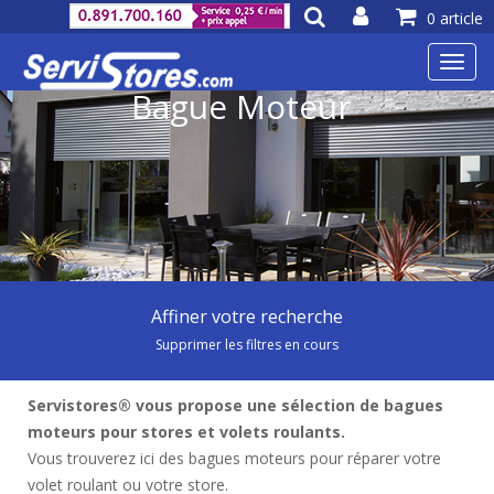
0 article
Toggl
navig
Bague Moteur
Affiner votre recherche
Supprimer les filtres en cours
Servistores® vous propose une sélection de bagues
moteurs pour stores et volets roulants.
Vous trouverez ici des bagues moteurs pour réparer votre
volet roulant ou votre store.