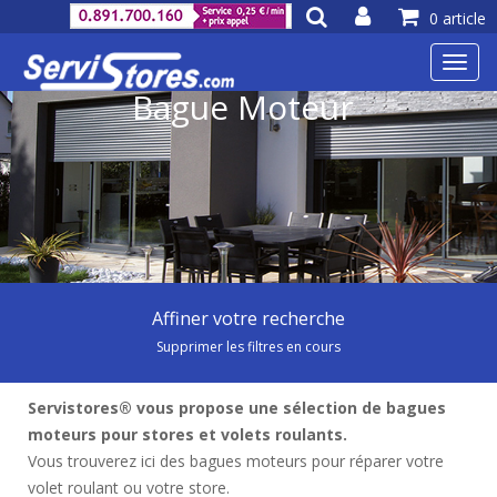
0 article
Toggl
navig
Bague Moteur
Affiner votre recherche
Supprimer les filtres en cours
Servistores® vous propose une sélection de bagues
moteurs pour stores et volets roulants.
Vous trouverez ici des bagues moteurs pour réparer votre
volet roulant ou votre store.