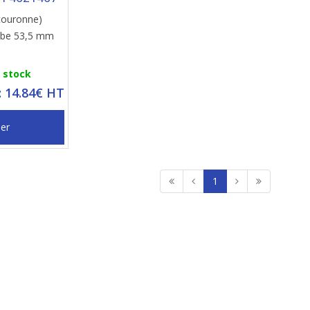
couronne)
ube 53,5 mm
n stock
: 14.84€ HT
ier
1