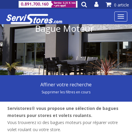
0 article
Toggl
navig
Bague Moteur
Affiner votre recherche
Supprimer les filtres en cours
Servistores® vous propose une sélection de bagues
moteurs pour stores et volets roulants.
Vous trouverez ici des bagues moteurs pour réparer votre
volet roulant ou votre store.