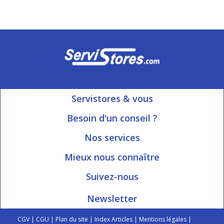
Servistores & vous
Mon compte
Besoin d'un conseil ?
Nous contacter
Ouvert du Lundi au Vendredi
Nos services
8h15 à 12h00 | 13h30 à 16h45
Informations livraison
Mieux nous connaître
Qui sommes-nous?
Blog Servistores
Suivez-nous
Nos valeurs
Plan du site
Newsletter
Engagé avec vous
Index articles
On parle de nous
CGV
|
CGU
|
Plan du site
|
Index Articles
|
Mentions légales
|