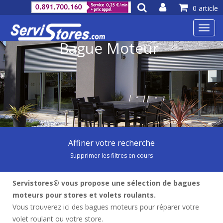
0 article
Toggl
navig
Bague Moteur
Affiner votre recherche
Supprimer les filtres en cours
Servistores® vous propose une sélection de bagues
moteurs pour stores et volets roulants.
Vous trouverez ici des bagues moteurs pour réparer votre
volet roulant ou votre store.