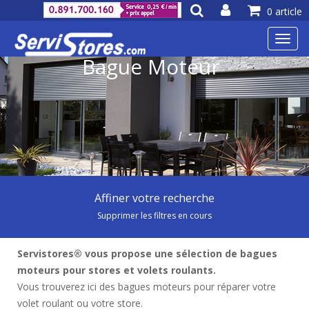
0 article
Toggl
navig
Bague Moteur
Affiner votre recherche
Supprimer les filtres en cours
Servistores® vous propose une sélection de bagues
moteurs pour stores et volets roulants.
Vous trouverez ici des bagues moteurs pour réparer votre
volet roulant ou votre store.