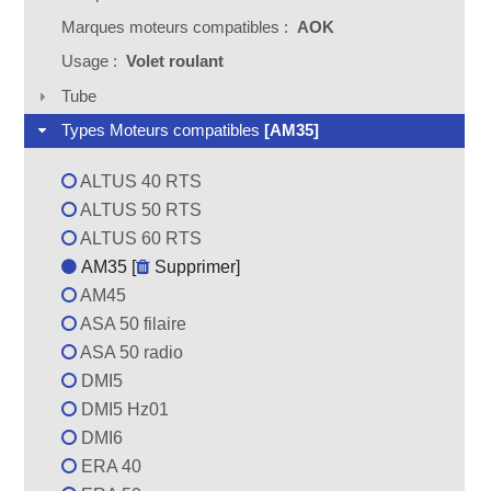
Marques moteurs compatibles :
AOK
Usage :
Volet roulant
Tube
Types Moteurs compatibles
[AM35]
ALTUS 40 RTS
ALTUS 50 RTS
ALTUS 60 RTS
AM35 [
Supprimer
]
AM45
ASA 50 filaire
ASA 50 radio
DMI5
DMI5 Hz01
DMI6
ERA 40