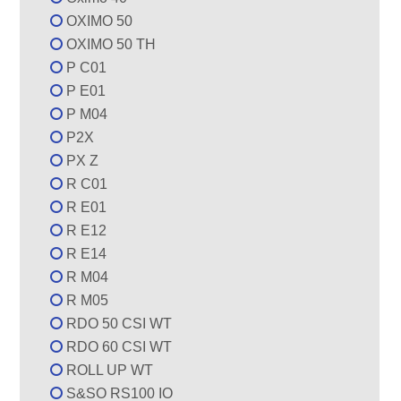
OXIMO 50
OXIMO 50 TH
P C01
P E01
P M04
P2X
PX Z
R C01
R E01
R E12
R E14
R M04
R M05
RDO 50 CSI WT
RDO 60 CSI WT
ROLL UP WT
S&SO RS100 IO