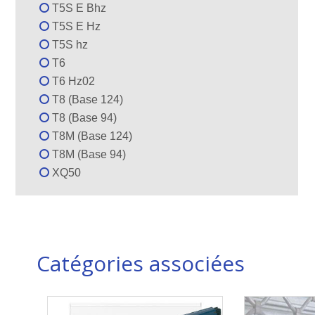
T5S E Bhz
T5S E Hz
T5S hz
T6
T6 Hz02
T8 (Base 124)
T8 (Base 94)
T8M (Base 124)
T8M (Base 94)
XQ50
Catégories associées