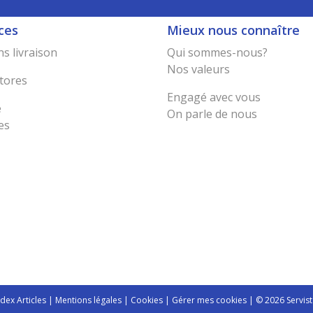
ces
Mieux nous connaître
s livraison
Qui sommes-nous?
Nos valeurs
tores
Engagé avec vous
e
On parle de nous
es
ndex Articles
|
Mentions légales
|
Cookies
|
Gérer mes cookies
| © 2026 Servist