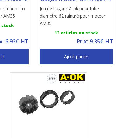
ur tube octo
Jeu de bagues A-ok pour tube
ur AM35
diamètre 62 rainuré pour moteur
AM35
n stock
13 articles en stock
ix: 6.93€ HT
Prix: 9.35€ HT
ier
Ajout panier