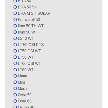
ERA 50
ERA 50 SH
ERA M SH SOLAR
Francisoft 50
Ilmo 50 TH WT
Ilmo 50 WT
LS40 WT
LT 50 CSI RTS
LT50 CSI WT
LT50 WT
LT60 CSI WT
LT60 WT
Matta
Mos
Mos-r
Orea 50
Orea 60
Oximo 40