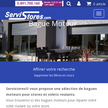
0 article
Toggl
navig
Bague Moteur
Affiner votre recherche
Supprimer les filtres en cours
Servistores® vous propose une sélection de bagues
moteurs pour stores et volets roulants.
Vous trouverez ici des bagues moteurs pour réparer votre
volet roulant ou votre store.