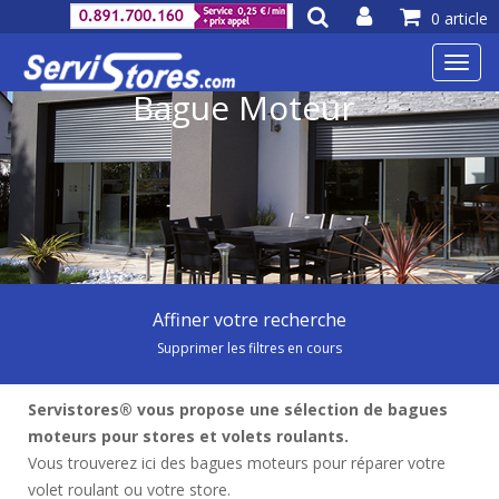
0 article
Toggl
navig
Bague Moteur
Affiner votre recherche
Supprimer les filtres en cours
Servistores® vous propose une sélection de bagues
moteurs pour stores et volets roulants.
Vous trouverez ici des bagues moteurs pour réparer votre
volet roulant ou votre store.