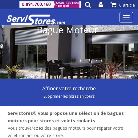
0 article
Toggl
navig
Bague Moteur
Affiner votre recherche
Supprimer les filtres en cours
Servistores® vous propose une sélection de bagues
moteurs pour stores et volets roulants.
Vous trouverez ici des bagues moteurs pour réparer votre
volet roulant ou votre store.