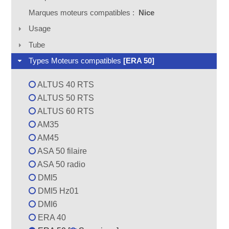
Marques moteurs compatibles :
Nice
Usage
Tube
Types Moteurs compatibles
[ERA 50]
ALTUS 40 RTS
ALTUS 50 RTS
ALTUS 60 RTS
AM35
AM45
ASA 50 filaire
ASA 50 radio
DMI5
DMI5 Hz01
DMI6
ERA 40