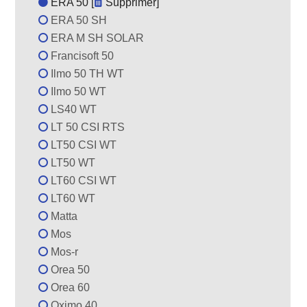
ERA 50 [
Supprimer
]
ERA 50 SH
ERA M SH SOLAR
Francisoft 50
Ilmo 50 TH WT
Ilmo 50 WT
LS40 WT
LT 50 CSI RTS
LT50 CSI WT
LT50 WT
LT60 CSI WT
LT60 WT
Matta
Mos
Mos-r
Orea 50
Orea 60
Oximo 40