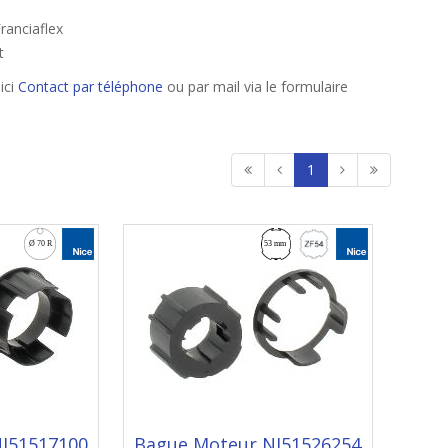
ranciaflex
t
ici
Contact par téléphone
ou par mail via le formulaire
1
I51517100
Bague Moteur NI51526254