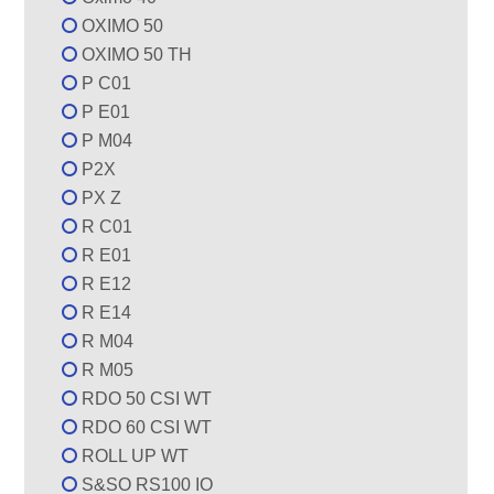
OXIMO 50
OXIMO 50 TH
P C01
P E01
P M04
P2X
PX Z
R C01
R E01
R E12
R E14
R M04
R M05
RDO 50 CSI WT
RDO 60 CSI WT
ROLL UP WT
S&SO RS100 IO