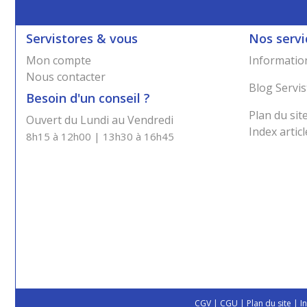
Servistores & vous
Nos servi
Mon compte
Information
Nous contacter
Blog Servis
Besoin d'un conseil ?
Plan du sit
Ouvert du Lundi au Vendredi
Index articl
8h15 à 12h00 | 13h30 à 16h45
CGV
|
CGU
|
Plan du site
|
I