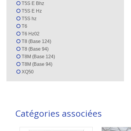
T5S E Bhz
T5S E Hz
T5S hz
T6
T6 Hz02
T8 (Base 124)
T8 (Base 94)
T8M (Base 124)
T8M (Base 94)
XQ50
Catégories associées