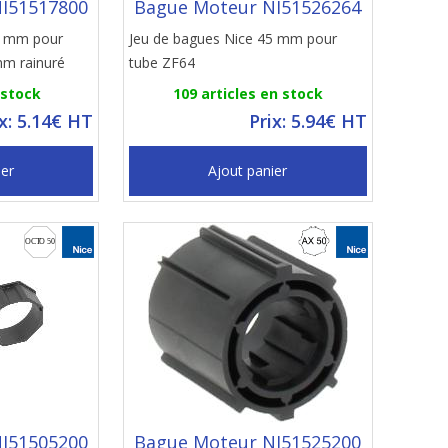
I51517800
Bague Moteur NI51526264
5 mm pour
Jeu de bagues Nice 45 mm pour
mm rainuré
tube ZF64
 stock
109 articles en stock
ix: 5.14€ HT
Prix: 5.94€ HT
ier
Ajout panier
I51505200
Bague Moteur NI51525200