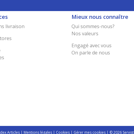
ces
Mieux nous connaître
s livraison
Qui sommes-nous?
Nos valeurs
tores
Engagé avec vous
e
On parle de nous
es
ndex Articles
|
Mentions légales
|
Cookies
|
Gérer mes cookies
| © 2026 Servist