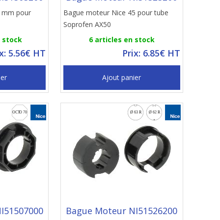
5 mm pour
Bague moteur Nice 45 pour tube
Soprofen AX50
n stock
6 articles en stock
ix: 5.56€ HT
Prix: 6.85€ HT
ier
Ajout panier
I51507000
Bague Moteur NI51526200