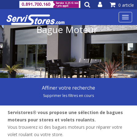
0 article
Toggl
navig
Bague Moteur
Affiner votre recherche
Supprimer les filtres en cours
Servistores® vous propose une sélection de bagues
moteurs pour stores et volets roulants.
Vous trouverez ici des bagues moteurs pour réparer votre
volet roulant ou votre store.