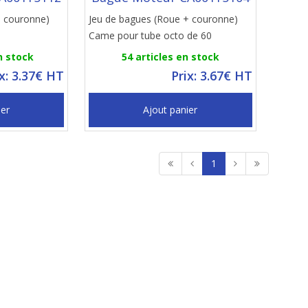
+ couronne)
Jeu de bagues (Roue + couronne)
Came pour tube octo de 60
n stock
54 articles en stock
ix: 3.37€ HT
Prix: 3.67€ HT
ier
Ajout panier
1