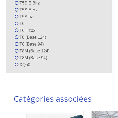
T5S E Bhz
T5S E Hz
T5S hz
T6
T6 Hz02
T8 (Base 124)
T8 (Base 94)
T8M (Base 124)
T8M (Base 94)
XQ50
Catégories associées