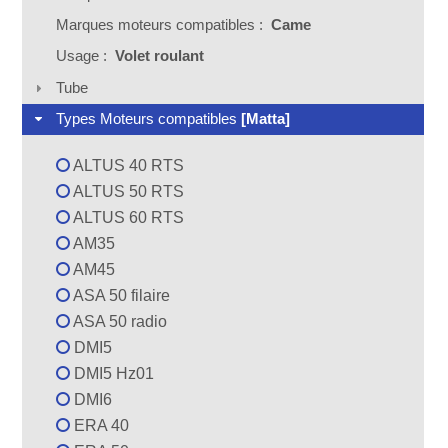
Marques moteurs compatibles :
Came
Usage :
Volet roulant
Tube
Types Moteurs compatibles
[Matta]
ALTUS 40 RTS
ALTUS 50 RTS
ALTUS 60 RTS
AM35
AM45
ASA 50 filaire
ASA 50 radio
DMI5
DMI5 Hz01
DMI6
ERA 40