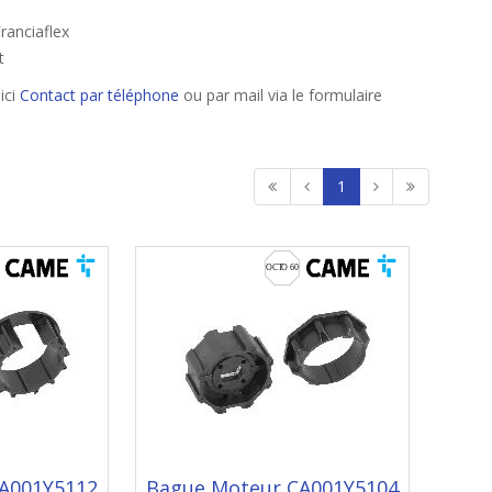
ranciaflex
t
ici
Contact par téléphone
ou par mail via le formulaire
1
A001Y5112
Bague Moteur CA001Y5104