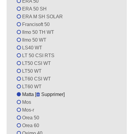
ERA 50
ERA 50 SH
ERA M SH SOLAR
Francisoft 50
Ilmo 50 TH WT
Ilmo 50 WT
LS40 WT
LT 50 CSI RTS
LT50 CSI WT
LT50 WT
LT60 CSI WT
LT60 WT
Matta [
Supprimer
]
Mos
Mos-r
Orea 50
Orea 60
Oximo 40