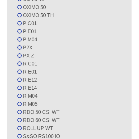
OXIMO 50
OXIMO 50 TH
P C01
P E01
P M04
P2X
PX Z
R C01
R E01
R E12
R E14
R M04
R M05
RDO 50 CSI WT
RDO 60 CSI WT
ROLL UP WT
S&SO RS100 IO