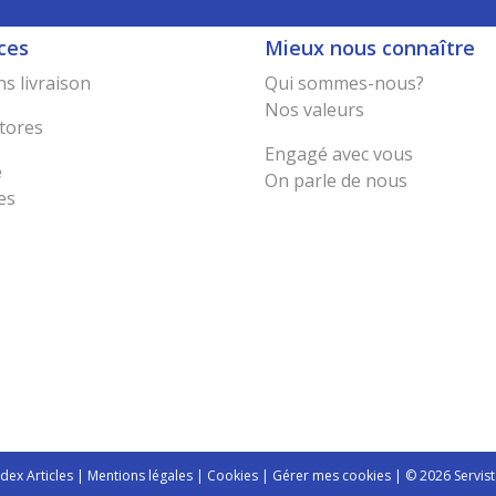
ces
Mieux nous connaître
s livraison
Qui sommes-nous?
Nos valeurs
tores
Engagé avec vous
e
On parle de nous
es
ndex Articles
|
Mentions légales
|
Cookies
|
Gérer mes cookies
| © 2026 Servist