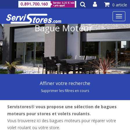
0 article
Toggl
navig
Bague Moteur
Affiner votre recherche
Supprimer les filtres en cours
Servistores® vous propose une sélection de bagues
moteurs pour stores et volets roulants.
Vous trouverez ici des bagues moteurs pour réparer votre
volet roulant ou votre store.