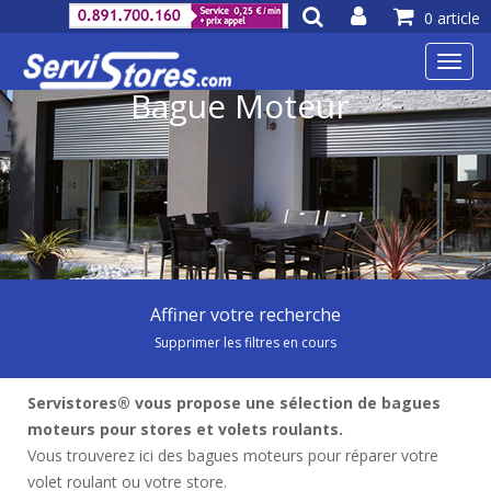
0 article
Toggl
navig
Bague Moteur
Affiner votre recherche
Supprimer les filtres en cours
Servistores® vous propose une sélection de bagues
moteurs pour stores et volets roulants.
Vous trouverez ici des bagues moteurs pour réparer votre
volet roulant ou votre store.