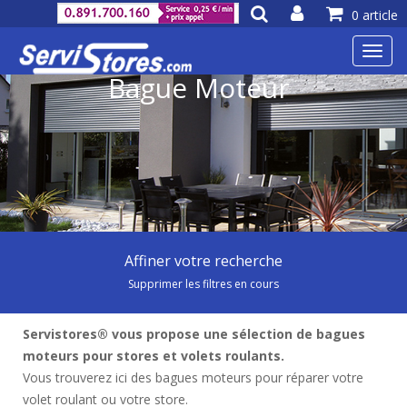
0 article
Toggl
navig
Bague Moteur
Affiner votre recherche
Supprimer les filtres en cours
Servistores® vous propose une sélection de bagues
moteurs pour stores et volets roulants.
Vous trouverez ici des bagues moteurs pour réparer votre
volet roulant ou votre store.