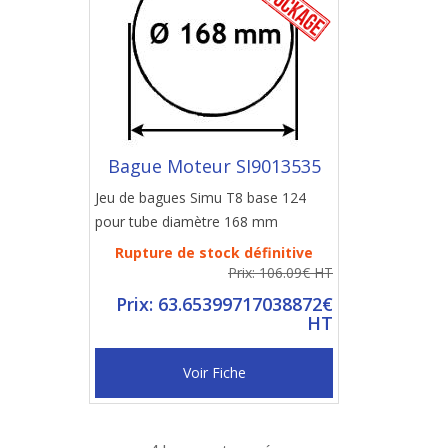
Bague Moteur SI9013535
Jeu de bagues Simu T8 base 124
pour tube diamètre 168 mm
Rupture de stock définitive
Prix: 106.09€ HT
Prix: 63.65399717038872€
HT
Voir Fiche