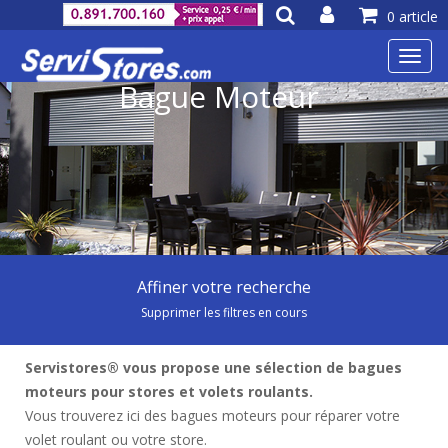
0 article
Toggl
navig
Bague Moteur
Affiner votre recherche
Supprimer les filtres en cours
Servistores® vous propose une sélection de bagues
moteurs pour stores et volets roulants.
Vous trouverez ici des bagues moteurs pour réparer votre
volet roulant ou votre store.