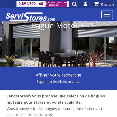
0 article
Toggl
navig
Bague Moteur
Affiner votre recherche
Supprimer les filtres en cours
Servistores® vous propose une sélection de bagues
moteurs pour stores et volets roulants.
Vous trouverez ici des bagues moteurs pour réparer votre
volet roulant ou votre store.